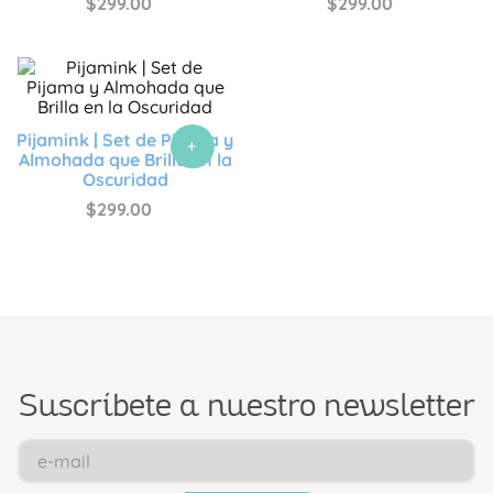
$
299
.
00
$
299
.
00
Pijamink | Set de Pijama y
+
Almohada que Brilla en la
Oscuridad
$
299
.
00
Suscríbete a nuestro newsletter