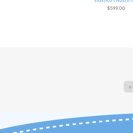
$
599
.
00