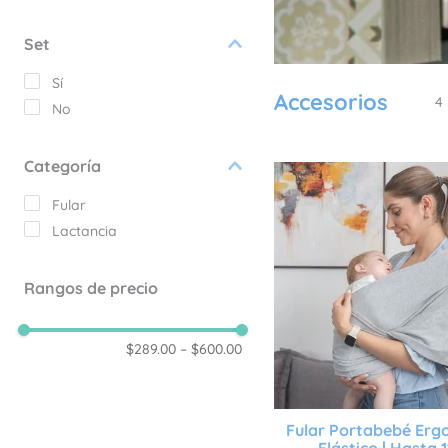
9
.
sábanas
Set
10
.
edredon
Sí
Accesorios
4
No
Categoría
Fular
Lactancia
Rangos de precio
$289.00
–
$600.00
Fular Portabebé Er
Elástico | Hasta 1