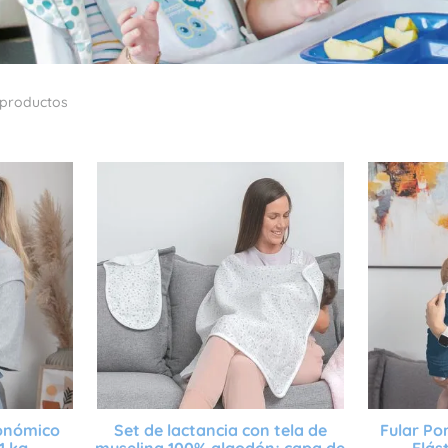
productos
gonómico
Set de lactancia con tela de
Fular P
1 kg
muselina 100% algodón; capa de
Elás