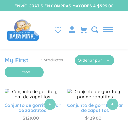
ENVÍO GRATIS EN COMPRAS MAYORES A $599.00
My First
3
productos
Ordenar por
Filtros
+
+
Conjunto de gorrito y par
Conjunto de gorrito y par
de zapatitos
de zapatitos
$
129
.
00
$
129
.
00