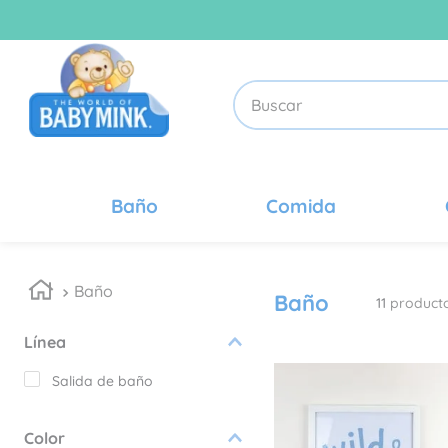
Buscar
TÉRMINOS MÁS BUSCADOS
1
.
cobertores
Baño
Comida
2
.
sets
3
.
pañalera
Baño
4
.
cobija
Baño
11
product
5
.
recién nacido
Línea
6
.
cobertor
Salida de baño
7
.
ropa niña
8
.
cobijas
Color