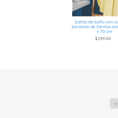
Salida de baño con c
bordado de tiernos an
x 70 cm
$
299
.
00