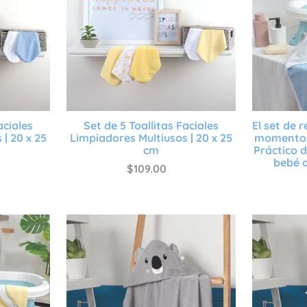
aciales
Set de 5 Toallitas Faciales
El set de 
| 20 x 25
Limpiadores Multiusos | 20 x 25
momento d
cm
Práctico 
bebé a
$
109
.
00