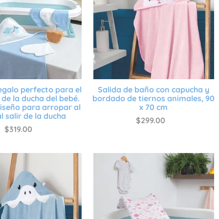
regalo perfecto para el
Salida de baño con capucha y
e la ducha del bebé.
bordado de tiernos animales, 90
diseño para arropar al
x 70 cm
l salir de la ducha
$
299
.
00
$
319
.
00