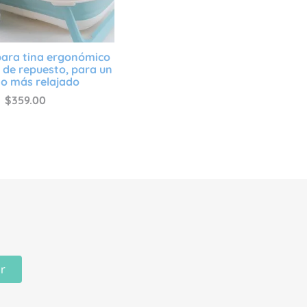
para tina ergonómico
a de repuesto, para un
o más relajado
$
359
.
00
ir