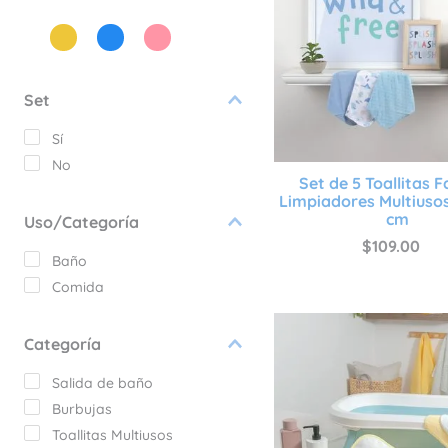
9
.
sábanas
10
.
edredon
Set
Sí
No
Set de 5 Toallitas F
Limpiadores Multiusos 
cm
Uso/Categoría
$
109
.
00
Baño
Comida
Categoría
Salida de baño
Burbujas
Toallitas Multiusos