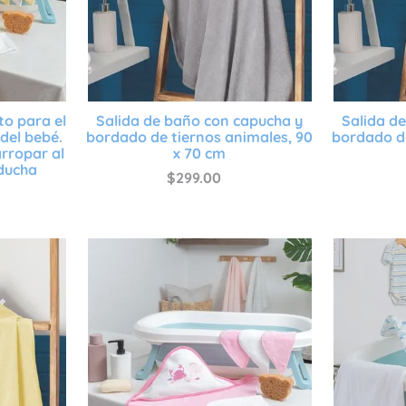
to para el
Salida de baño con capucha y
Salida d
del bebé.
bordado de tiernos animales, 90
bordado de
arropar al
x 70 cm
 ducha
$
299
.
00