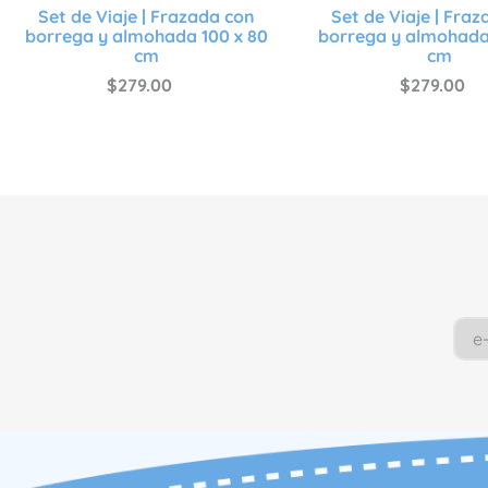
Set de Viaje | Frazada con
Set de Viaje | Fra
borrega y almohada 100 x 80
borrega y almohada
cm
cm
$
279
.
00
$
279
.
00