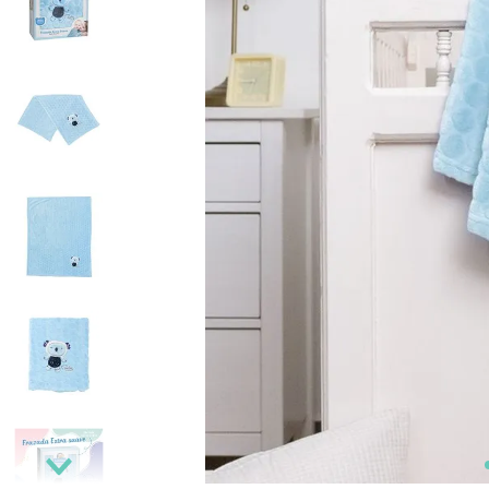
9
.
sábanas
10
.
edredon