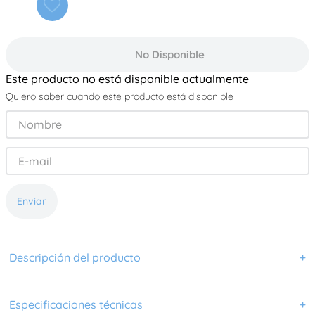
No Disponible
Este producto no está disponible actualmente
Quiero saber cuando este producto está disponible
Enviar
Descripción del producto
+
Envuelve a tu bebé en una caricia de confort con esta
frazada extrasuave. Su tejido flannel brinda una sensación
Especificaciones técnicas
+
delicada al tacto, perfecta para mantenerlo cálido y cómodo