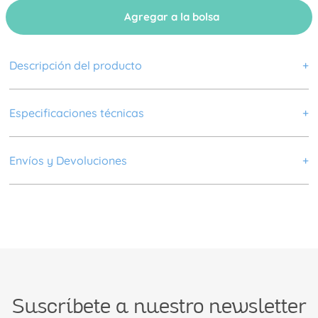
Agregar a la bolsa
Descripción del producto
+
Divertidas aplicaciones y delicados bordados que cubrirán al
bebé manteniéndolo calientito con estilo y ternura al salir de
Especificaciones técnicas
+
la ducha.
Color
Amarillo
Envíos y Devoluciones
+
Composición
85% Algodón - 15% Poliéster
Envío Normal: 5 a 7 días hábiles
Incluye
1 Toalla con capucha con diseño animado.
Medidas
90 x 70 cm
Tela
Toalla
Suscríbete a nuestro newsletter